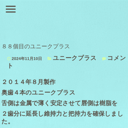
８８個目のユニークプラス
ユニークプラス
コメン
2024年11月10日
ト
２０１４年８月製作
奥歯４本のユニークプラス
舌側は金属で薄く安定させて唇側は樹脂を
２歯分に延長し維持力と把持力を確保しまし
た。